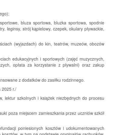
ego);
 sportowe, bluza sportowa, bluzka sportowa, spodnie
y, leginsy, strój kąpielowy, czepek, okulary pływackie,
yjściach (wyjazdach) do kin, teatrów, muzeów, obozów
jęciach edukacyjnych i sportowych (zajęć muzycznych,
zych, opłata za korzystanie z pływalni) oraz zakup
finansowane z dodatków do zasiłku rodzinnego.
 2025 r./
 lektur szkolnych i książek niezbędnych do procesu
nauki poza miejscem zamieszkania przez uczniów szkół
refundacji poniesionych kosztów i udokumentowanych
h kosztów, w tym na podstawie oryginałów rachunków,