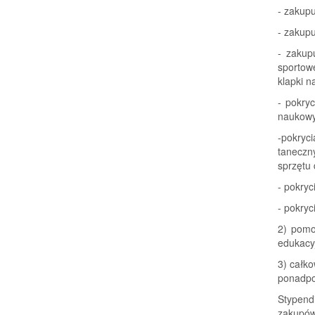
- zakup
- zakupu
- zakup
sportowe
klapki n
- pokry
naukowy
-pokryc
taneczn
sprzętu 
- pokryc
- pokryc
2) pomo
edukacy
3) całk
ponadpo
Stypend
zakupów