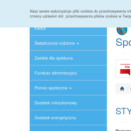
Strona główna
Aktualności
Ochrona Danyc
Nasz serwis wykorzystuje pliki cookies do przechowywania 
zmiany ustawień dot. przechowywania plików cookies w Twoj
Kadra
Spo
Świadczenia rodzinne
Zasiłek dla opiekuna
Fundusz alimentacyjny
Pomoc społeczna
Dodatek mieszkaniowy
STY
Dodatek energetyczny
Stypend