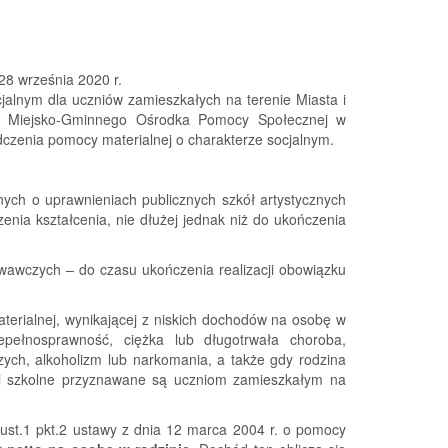
28 września 2020 r.
jalnym dla uczniów zamieszkałych na terenie Miasta i
owi Miejsko-Gminnego Ośrodka Pomocy Społecznej w
czenia pomocy materialnej o charakterze socjalnym.
znych o uprawnieniach publicznych szkół artystycznych
nia kształcenia, nie dłużej jednak niż do ukończenia
wawczych – do czasu ukończenia realizacji obowiązku
terialnej, wynikającej z niskich dochodów na osobę w
iepełnosprawność, ciężka lub długotrwała choroba,
zych, alkoholizm lub narkomania, a także gdy rodzina
iłki szkolne przyznawane są uczniom zamieszkałym na
ust.1 pkt.2 ustawy z dnia 12 marca 2004 r. o pomocy