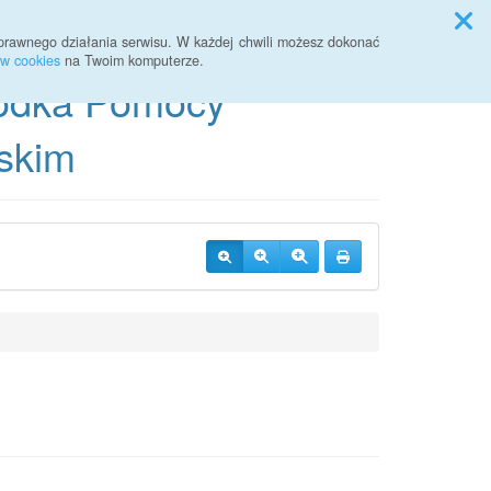
Przycisk wyszukaj duży
Szukaj
prawnego działania serwisu. W każdej chwili możesz dokonać
ów cookies
na Twoim komputerze.
odka Pomocy
skim