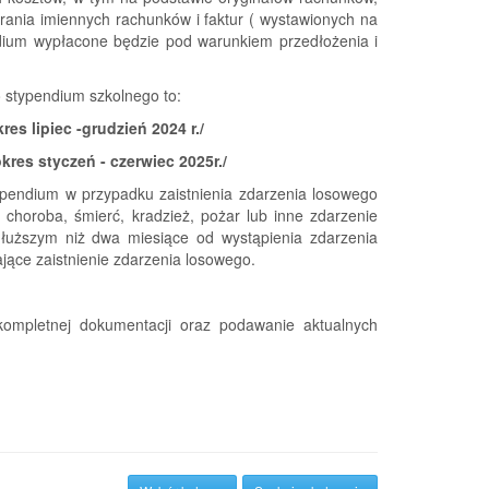
rania imiennych rachunków i faktur ( wystawionych na
dium wypłacone będzie pod warunkiem przedłożenia i
 stypendium szkolnego to:
res lipiec -grudzień 2024 r./
okres styczeń - czerwiec 2025r./
endium w przypadku zaistnienia zdarzenia losowego
 choroba, śmierć, kradzież, pożar lub inne zdarzenie
dłuższym niż dwa miesiące od wystąpienia zdarzenia
jące zaistnienie zdarzenia losowego.
kompletnej dokumentacji oraz podawanie aktualnych