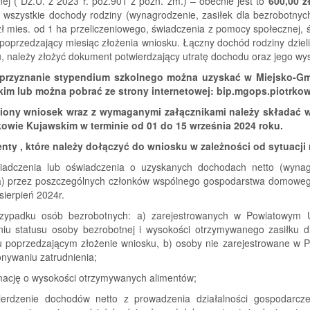
ej ( Dz.U. z 2023 r. poz.901 z późn. zm.) – obecnie jest to
600,00 z
 wszystkie dochody rodziny (wynagrodzenie, zasiłek dla bezrobotnyc
ł mies. od 1 ha przeliczeniowego, świadczenia z pomocy społecznej, 
poprzedzający miesiąc złożenia wniosku. Łączny dochód rodziny dzieli
, należy złożyć dokument potwierdzający utratę dochodu oraz jego wy
 przyznanie stypendium szkolnego można uzyskać w Miejsko-G
im lub można pobrać ze strony internetowej: bip.mgops.piotrkow
iony wniosek wraz z wymaganymi załącznikami należy składać 
kowie Kujawskim w terminie od 01 do 15 września 2024 roku.
ty , które należy dołączyć do wniosku w zależności od sytuacji 
iadczenia lub oświadczenia o uzyskanych dochodach netto (wynagr
a) przez poszczególnych członków wspólnego gospodarstwa domowego 
sierpień 2024r.
zypadku osób bezrobotnych: a) zarejestrowanych w Powiatowym U
niu statusu osoby bezrobotnej i wysokości otrzymywanego zasiłku 
u poprzedzającym złożenie wniosku, b) osoby nie zarejestrowane w 
nywaniu zatrudnienia;
rmację o wysokości otrzymywanych alimentów;
ierdzenie dochodów netto z prowadzenia działalności gospodarcz