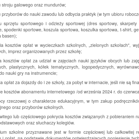
u stroju galowego oraz mundurów;
 przyborów do nauki zawodu lub odbycia praktyk (w tym ubioru robocz
u sprzętu sportowego i odzieży sportowej (dres sportowy, skarpety
, spodenki sportowe, koszula sportowa, koszulka sportowa, t-shirt, getr
a basen);
cia kosztów opłat w wycieczkach szkolnych, „zielonych szkołach", w
ch, imprez organizowanych przez szkołę;
ia kosztów opłat za udział w zajęciach nauki języków obcych lub za
ych, plastycznych, kółek tematycznych, logopedycznych, wyrównawc
do nauki gry na instrumencie;
ia opłat za dojazdy do i ze szkoły, za pobyt w internacie, jeśli nie są 
ie kosztów abonamentu internetowego /od września 2024 r. do czerwca
cy rzeczowej o charakterze edukacyjnym, w tym zakup podręczników,
jnego oraz przyborów szkolnych.
owitego lub częściowego pokrycia kosztów związanych z pobieraniem 
dstawowych oraz słuchaczy kolegiów.
ium szkolne przyznawane jest w formie częściowej lub całkowitej 
 i opłat, na podstawie dokumentów potwierdzających poniesienie tyc