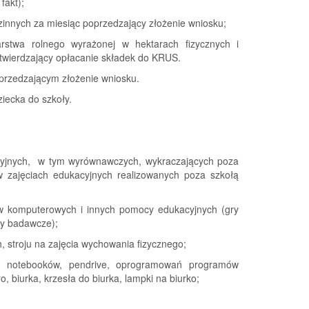
fakt);
innych za miesiąc poprzedzający złożenie wniosku;
rstwa rolnego wyrażonej w hektarach fizycznych i
twierdzający opłacanie składek do KRUS.
przedzającym złożenie wniosku.
iecka do szkoły.
acyjnych, w tym wyrównawczych, wykraczających poza
w zajęciach edukacyjnych realizowanych poza szkołą
mów komputerowych i innych pomocy edukacyjnych (gry
wy badawcze);
, stroju na zajęcia wychowania fizycznego;
, notebooków, pendrive, oprogramowań programów
, biurka, krzesła do biurka, lampki na biurko;