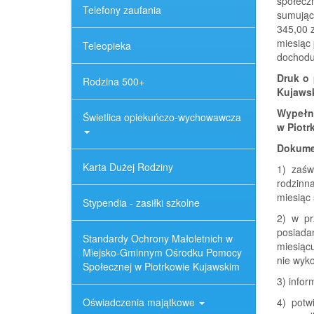
społeczn
Telefony zaufania
sumując
345,00 z
miesiąc 
Teleopieka
dochodu
Druk o
Rodzina 500+
Kujawsk
Wypełn
Świetlica opiekuńczo-wychowawcza
w Piotr
Dokumen
Karta Dużej Rodziny
1) zaśw
rodzinn
miesiąc 
Stypendia - zasiłki szkolne
2) w pr
posiada
Standardy Ochrony Małoletnich w
miesiąc
Miejsko-Gminnym Ośrodku Pomocy
nie wyko
Społecznej w Piotrkowie Kujawskim
3) info
Oświadczenia majątkowe
4) potw