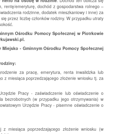
ł netto na osobę w rodzinie
. Dochód ten oblicza się
h, rentę/emeryturę, dochód z gospodarstwa rolnego –
świadczenia rodzinne, dodatek mieszkaniowy i inne) za
 się przez liczbę członków rodziny. W przypadku utraty
sokość.
minnym Ośrodku Pomocy Społecznej w Piotrkowie
kujawski.pl.
w Miejsko - Gminnym Ośrodku Pomocy Społecznej
rodziny:
odzenie za pracę, emerytura, renta inwalidzka lub
z miesiąca poprzedzającego złożenie wniosku tj. za
rzędzie Pracy - zaświadczenie lub oświadczenie o
dla bezrobotnych (w przypadku jego otrzymywania) w
Powiatowym Urzędzie Pracy - pisemne oświadczenie o
ej z miesiąca poprzedzającego złożenie wniosku (w