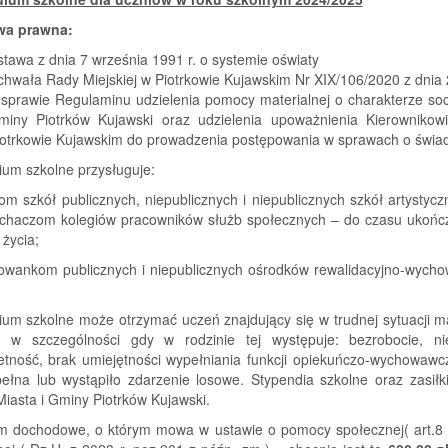
wa prawna:
tawa z dnia 7 września 1991 r. o systemie oświaty
hwała Rady Miejskiej w Piotrkowie Kujawskim Nr XIX/106/2020 z dnia 
sprawie Regulaminu udzielenia pomocy materialnej o charakterze soc
miny Piotrków Kujawski oraz udzielenia upoważnienia Kierownik
iotrkowie Kujawskim do prowadzenia postępowania w sprawach o świad
ium szkolne przysługuje:
om szkół publicznych, niepublicznych i niepublicznych szkół artystyc
uchaczom kolegiów pracowników służb społecznych – do czasu ukończe
 życia;
owankom publicznych i niepublicznych ośrodków rewalidacyjno-wycho
um szkolne może otrzymać uczeń znajdujący się w trudnej sytuacji ma
e, w szczególności gdy w rodzinie tej występuje: bezrobocie, n
ietność, brak umiejętności wypełniania funkcji opiekuńczo-wychowawc
epełna lub wystąpiło zdarzenie losowe. Stypendia szkolne oraz zas
Miasta i Gminy Piotrków Kujawski.
um dochodowe, o którym mowa w ustawie o pomocy społecznej( art.8 