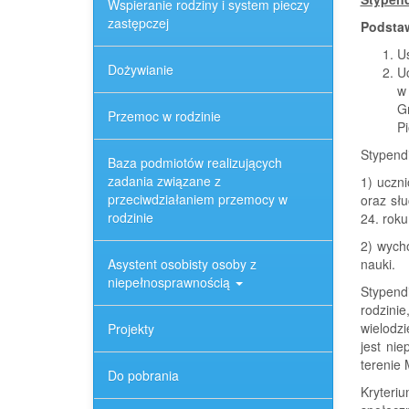
Wspieranie rodziny i system pieczy
zastępczej
Podsta
Us
Dożywianie
Uc
w 
G
Przemoc w rodzinie
P
Stypend
Baza podmiotów realizujących
zadania związane z
1) uczni
przeciwdziałaniem przemocy w
oraz sł
rodzinie
24. roku
2) wych
Asystent osobisty osoby z
nauki.
niepełnosprawnością
Stypendi
rodzini
wielodz
Projekty
jest ni
terenie 
Do pobrania
Kryteri