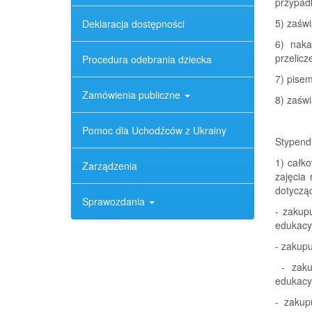
przypadk
5) zaśw
Deklaracja dostępności
6) naka
przelic
Procedura odebrania dziecka
7) pise
Zamówienia publiczne
8) zaśw
Pomoc dla Uchodźców z Ukrainy
Stypend
1) całk
Zarządzenia
zajęcia
dotycząc
Sprawozdania
- zakup
edukacyj
- zakupu
- zakup
edukacyj
- zakup