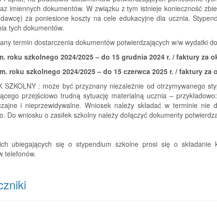
raz imiennych dokumentów. W związku z tym istnieje konieczność zbie
dawcę) za poniesione koszty na cele edukacyjne dla ucznia. Stypen
nia tych dokumentów.
any termin dostarczenia dokumentów potwierdzających w/w wydatki do
m. roku szkolnego 2024/2025 – do 15 grudnia 2024 r. / faktury za ok
sem. roku szkolnego 2024/2025 – do 15 czerwca 2025 r. / faktury za 
 SZKOLNY : może być przyznany niezależnie od otrzymywanego styp
ącego przejściowo trudną sytuację materialną ucznia – przykładowo:
zajne i nieprzewidywalne. Wniosek należy składać w terminie nie 
. Do wniosku o zasiłek szkolny należy dołączyć dokumenty potwierdza
ich ubiegających się o stypendium szkolne prosi się o składanie 
 telefonów.
zniki