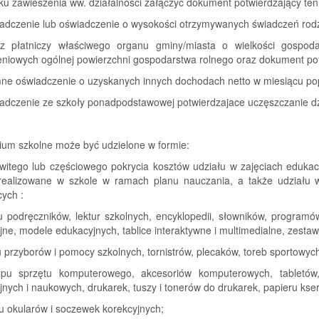
u zawieszenia ww. działalności załączyć dokument potwierdzający ten 
iadczenie lub oświadczenie o wysokości otrzymywanych świadczeń rodz
z płatniczy właściwego organu gminy/miasta o wielkości gospoda
zeniowych ogólnej powierzchni gospodarstwa rolnego oraz dokument po
mne oświadczenie o uzyskanych innych dochodach netto w miesiącu po
iadczenie ze szkoły ponadpodstawowej potwierdzajace uczęszczanie dz
ium szkolne może być udzielone w formie:
owitego lub częściowego pokrycia kosztów udziału w zajęciach eduk
 realizowane w szkole w ramach planu nauczania, a także udziału 
ych :
u podręczników, lektur szkolnych, encyklopedii, słowników, progra
ne, modele edukacyjnych, tablice interaktywne i multimedialne, zesta
 przyborów i pomocy szkolnych, tornistrów, plecaków, toreb sportowych
u sprzętu komputerowego, akcesoriów komputerowych, tabletów
nych i naukowych, drukarek, tuszy i tonerów do drukarek, papieru ksero
u okularów i soczewek korekcyjnych;