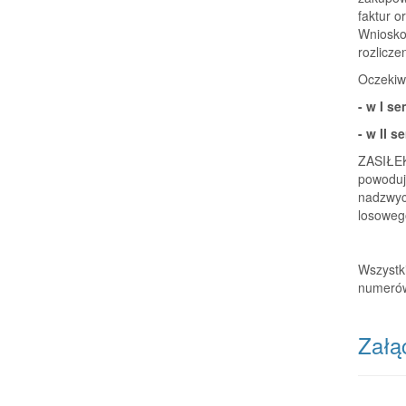
faktur o
Wniosko
rozlicze
Oczekiw
- w I se
- w II 
ZASIŁEK
powoduj
nadzwyc
losowego
Wszystk
numerów
Załąc